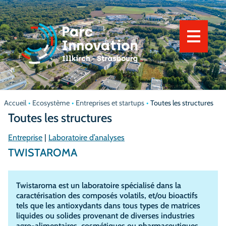
Parc d’Innovation
Ecosystème
Implantation
Communauté
Accueil
•
Ecosystème
•
Entreprises et startups
•
Toutes les structures
Toutes les structures
Actualités
Entreprise
|
Laboratoire d’analyses
TWISTAROMA
Twistaroma est un laboratoire spécialisé dans la
caractérisation des composés volatils, et/ou bioactifs
tels que les antioxydants dans tous types de matrices
liquides ou solides provenant de diverses industries
agro-alimentaires, cosmétiques ou pharmaceutiques.